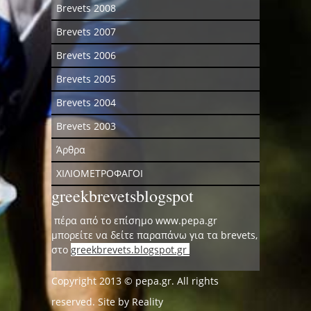
Brevets 2008
Brevets 2007
Brevets 2006
Brevets 2005
Brevets 2004
Brevets 2003
Άρθρα
ΧΙΛΙΟΜΕΤΡΟΦΑΓΟΙ
greekbrevetsblogspot
πέρα από το επίσημο www.pepa.gr
μπορείτε να δείτε παραπάνω για τα brevets,
στο
greekbrevets.blogspot.gr
Copyright 2013 © pepa.gr. All rights
reserved. Site by
Reality