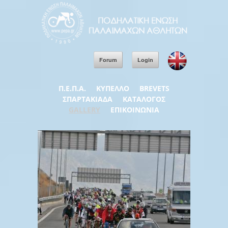
Forum
Login
Π.Ε.Π.Α.
ΚΥΠΕΛΛΟ
BREVETS
ΣΠΑΡΤΑΚΙΑΔΑ
ΚΑΤΑΛΟΓΟΣ
GALLERY
ΕΠΙΚΟΙΝΩΝΙΑ