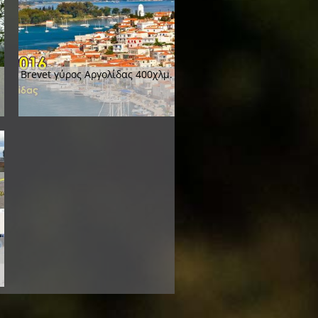
Brevet γύρος Αργολίδας 400χλμ.