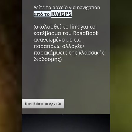
Δείτε το αρχείο για navigation
RWGPS
από το
(ακολουθεί το link για το
κατέβασμα του RoadΒook
ανανεωμένο με τις
παραπάνω αλλαγές/
παρακάμψεις της κλασσικής
διαδρομής)
Κατεβάστε το Αρχείο