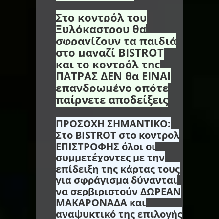
Στο κοντρόλ του
Ξυλόκαστρου θα
σφραγίζουν τα παιδιά
στο μαγαζί BISTROT
και το κοντρόλ της
ΠΑΤΡΑΣ ΔΕΝ θα ΕΙΝΑΙ
επανδρωμένο οπότε
παίρνετε αποδείξεις
ΠΡΟΣΟΧΗ ΣΗΜΑΝΤΙΚΟ:
Στο
BISTROT στο κοντρολ
ΕΠΙΣΤΡΟΦΗΣ όλοι οι
συμμετέχοντες με την
επίδειξη της κάρτας τους
για σφράγισμα δύνανται
να σερβιριστούν ΔΩΡΕΑΝ
ΜΑΚΑΡΟΝΑΔΑ και
αναψυκτικό της επιλογής