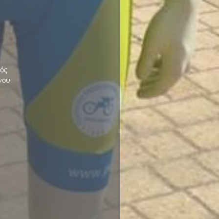
ός
νου