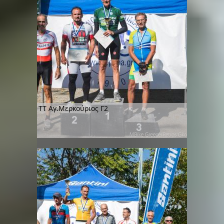
TT Αγ.Μερκούριος Γ2