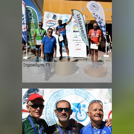
Ξηροκάμπι Γ1