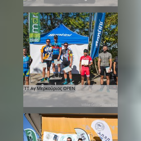
TT Αγ.Μερκούριος OPEN