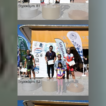
Ξηροκάμπι Β1
Ξηροκάμπι Β2