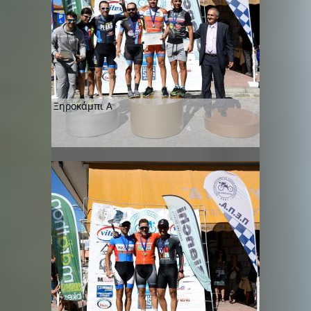
Ξηροκάμπι Α