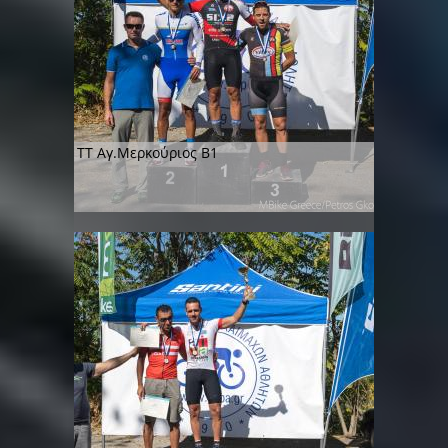
TT Αγ.Μερκούριος Β1