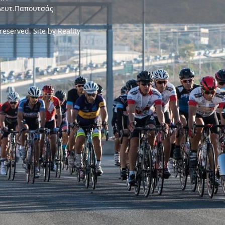
Λευτ.Παπουτσάς
 reserved. Site by
Reality