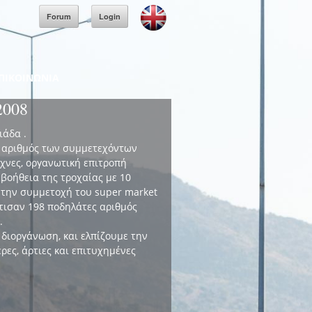
Forum
Login
ΠΙΚΟΙΝΩΝΙΑ
2008
ιάδα .
ο αριθμός των συμμετεχόντων
έχνες, οργανωτική επιτροπή
 βοήθεια της τροχαίας με 10
, την συμμετοχή του super market
τισαν 198 ποδηλάτες αριθμός
.
διοργάνωση, και ελπίζουμε την
ρες, άρτιες και επιτυχημένες