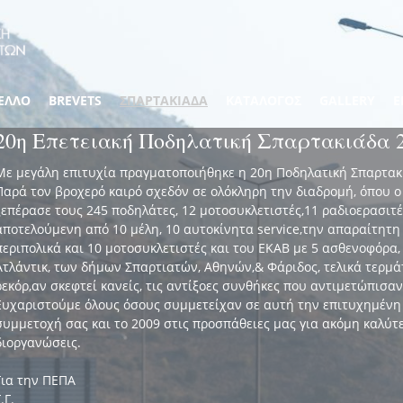
ΕΛΛΟ
BREVETS
ΣΠΑΡΤΑΚΙΑΔΑ
ΚΑΤΑΛΟΓΟΣ
GALLERY
Ε
20η Επετειακή Ποδηλατική Σπαρτακιάδα 
Με μεγάλη επιτυχία πραγματοποιήθηκε η 20η Ποδηλατική Σπαρτακ
Παρά τον βροχερό καιρό σχεδόν σε ολόκληρη την διαδρομή, όπου 
ξεπέρασε τους 245 ποδηλάτες, 12 μοτοσυκλετιστές,11 ραδιοερασιτ
αποτελούμενη από 10 μέλη, 10 αυτοκίνητα service,την απαραίτητη
περιπολικά και 10 μοτοσυκλετιστές και του ΕΚΑΒ με 5 ασθενοφόρα
Ατλάντικ, των δήμων Σπαρτιατών, Αθηνών,& Φάριδος, τελικά τερμά
ρεκόρ,αν σκεφτεί κανείς, τις αντίξοες συνθήκες που αντιμετώπισαν
Ευχαριστούμε όλους όσους συμμετείχαν σε αυτή την επιτυχημένη 
συμμετοχή σας και το 2009 στις προσπάθειες μας για ακόμη καλύτε
διοργανώσεις.
Για την ΠΕΠΑ
.Γ.