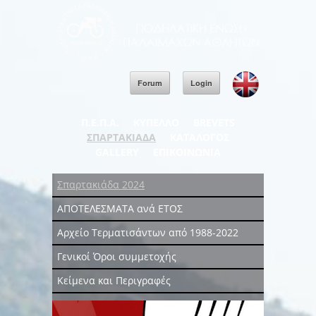
Forum
Login
Π.Ε.Π.Α.
ΚΥΠΕΛΛΟ
BREVETS
ΣΠΑΡΤΑΚΙΑΔΑ
ΚΑΤΑΛΟΓΟΣ
GALLERY
ΕΠΙΚΟΙΝΩΝΙΑ
Σπαρτακιάδα 2024
ΑΠΟΤΕΛΕΣΜΑΤΑ ανά ΕΤΟΣ
Αρχείο Τερματισάντων από 1988-2022
Γενικοί Όροι συμμετοχής
Κείμενα και Περιγραφές