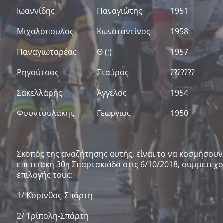
Ιωαννίδης
Παναγιώτης
1951
Μιχαλόπουλος
Κωνσταντίνος
1958
Παναγιωταρέας
Θ (;)
1957
Ρηγούτσος
Σταύρος
???????
Σακελλάρης
Άγγελος
1954
Φουντουλάκης
Γεώργιος
1950
Σκοπός της αναζήτησης αυτής, είναι το να κοσμήσουν
επετειακή 30
Σπαρτακιάδα στις 6/10/2018, συμμετέχο
η
επιλογής τους:
1/ Κόρινθος-Σπάρτη
2/ Τρίπολη-Σπάρτη