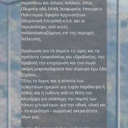
παραπάνω και άλλους πολλούς, όπως
Ολυμπία οδό, ΕΚΑΒ, λεοφωρεία, Υπουργείο
Πολιτισμού, Εφορία Αρχαιοτήτων,
Ολυμπιακή Επιτροπή κ.λ.π. και οι
περισσότερες από αυτές
πολλαπλασιαζόμενες επί της περιοχές
διέλευσης.
Οργάνωση για τα σημεία τις ώρες και τα
προϊόντα τροφοδοσίας και υδροδοσίας, την
προβολή την ενημέρωση και ένα σωρό
ακόμη μικροπράγματα που σίγουρα έχω ήδη
ξεχάσει…
Τέλος το άγχος και η αϋπνία των
τελευταίων ημερών για τυχόν παράλειψη ή
λάθος, και η ευθύνη από τη θέση του
Αλυτάρχη για ολόκληρη την πομπή των
τόσων χιλιομέτρων, για την ηθική, υλική και
– το κυριότερο – σωματική ακεραιότητα
όλων μας.