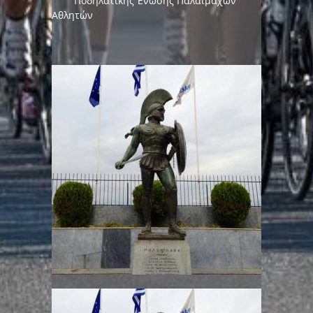
Ποδηλατικής Ένωσης Παλαίμαχων
Αθλητών