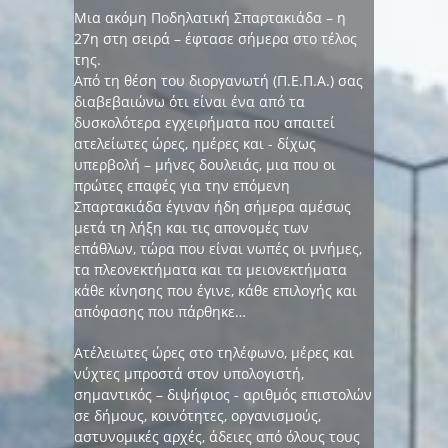
Μια ακόμη Ποδηλατική Σπαρτακιάδα – η
27η στη σειρά – έφτασε σήμερα στο τέλος
της.
Από τη θέση του διοργανωτή (Π.Ε.Π.Α.) σας
διαβεβαιώνω ότι είναι ένα από τα
δυσκολότερα εγχειρήματα που απαιτεί
ατελείωτες ώρες, ημέρες και - δίχως
υπερβολή – μήνες δουλειάς, μια που οι
πρώτες επαφές για την επόμενη
Σπαρτακιάδα έγιναν ήδη σήμερα αμέσως
μετά τη λήξη και τις απονομές των
επάθλων, τώρα που είναι νωπές οι μνήμες,
τα πλεονεκτήματα και τα μειονεκτήματα
κάθε κίνησης που έγινε, κάθε επιλογής και
απόφασης που πάρθηκε…
Ατέλειωτες ώρες στο τηλέφωνο, μέρες και
νύχτες μπροστά στον υπολογιστή,
σημαντικός – διψήφιος - αριθμός επιστολών
σε δήμους, κοινότητες, οργανισμούς,
αστυνομικές αρχές, άδειες από όλους τους