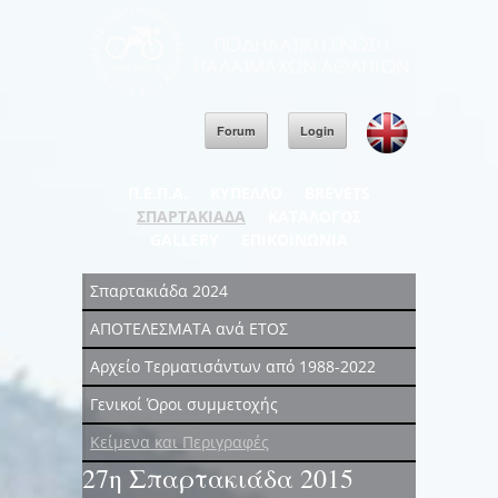
Forum
Login
Π.Ε.Π.Α.
ΚΥΠΕΛΛΟ
BREVETS
ΣΠΑΡΤΑΚΙΑΔΑ
ΚΑΤΑΛΟΓΟΣ
GALLERY
ΕΠΙΚΟΙΝΩΝΙΑ
Σπαρτακιάδα 2024
ΑΠΟΤΕΛΕΣΜΑΤΑ ανά ΕΤΟΣ
Αρχείο Τερματισάντων από 1988-2022
Γενικοί Όροι συμμετοχής
Κείμενα και Περιγραφές
27η Σπαρτακιάδα 2015