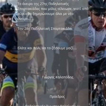
Το όνειρο της 27ης Ποδηλατικής
Σπαρτακιάδας που μόλις τέλειωσε, γιατί από
αύριο θα ξημερώσουμε όλοι με νέο
όνειρο…….
Την 28η Ποδηλατική Σπαρτακιάδα.
Ελάτε και πάλι, να το ζήσουμε μαζί….
Γιώργος Καλαπόδης
Πρόεδρος