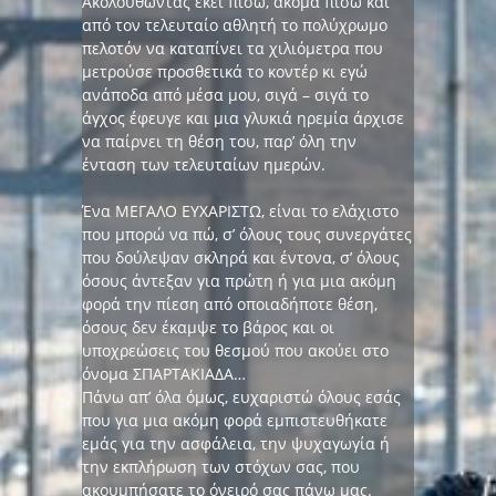
Ακολουθώντας εκεί πίσω, ακόμα πίσω και
από τον τελευταίο αθλητή το πολύχρωμο
πελοτόν να καταπίνει τα χιλιόμετρα που
μετρούσε προσθετικά το κοντέρ κι εγώ
ανάποδα από μέσα μου, σιγά – σιγά το
άγχος έφευγε και μια γλυκιά ηρεμία άρχισε
να παίρνει τη θέση του, παρ’ όλη την
ένταση των τελευταίων ημερών.
Ένα ΜΕΓΑΛΟ ΕΥΧΑΡΙΣΤΩ, είναι το ελάχιστο
που μπορώ να πώ, σ’ όλους τους συνεργάτες
που δούλεψαν σκληρά και έντονα, σ’ όλους
όσους άντεξαν για πρώτη ή για μια ακόμη
φορά την πίεση από οποιαδήποτε θέση,
όσους δεν έκαμψε το βάρος και οι
υποχρεώσεις του θεσμού που ακούει στο
όνομα ΣΠΑΡΤΑΚΙΑΔΑ…
Πάνω απ’ όλα όμως, ευχαριστώ όλους εσάς
που για μια ακόμη φορά εμπιστευθήκατε
εμάς για την ασφάλεια, την ψυχαγωγία ή
την εκπλήρωση των στόχων σας, που
ακουμπήσατε το όνειρό σας πάνω μας.